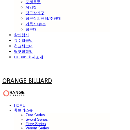
포켓용품
게임칩
당구장가구
당구장컴퓨터/주판대
기록지/큐분
당구대
할인행사
큐수리공방
천교체코너
당구장창업
HUBRIS 회사소개
ORANGE BILLIARD
HOME
휴브리스큐
Zero Series
Sword Series
Fiery Series
Venom Series