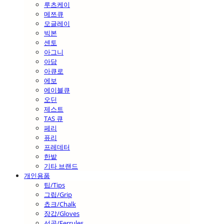
루츠케이
메쯔큐
모글레이
빅본
센토
아그니
아담
아큐로
에보
에이블큐
오딘
제스트
TAS 큐
페리
퓨리
프레데터
한밭
기타 브랜드
개인용품
팁/Tips
그립/Grip
쵸크/Chalk
장갑/Gloves
선골/Ferrules