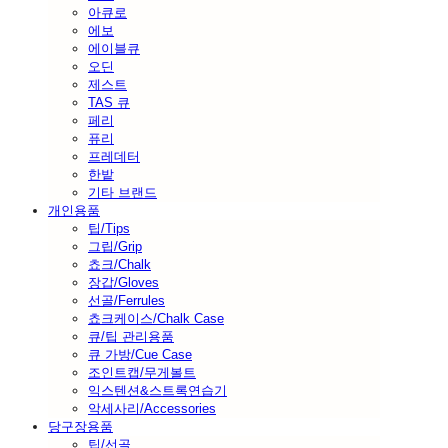
아큐로
에보
에이블큐
오딘
제스트
TAS 큐
페리
퓨리
프레데터
한밭
기타 브랜드
개인용품
팁/Tips
그립/Grip
쵸크/Chalk
장갑/Gloves
선골/Ferrules
쵸크케이스/Chalk Case
큐/팁 관리용품
큐 가방/Cue Case
조인트캡/무게볼트
익스텐션&스트록연습기
악세사리/Accessories
당구장용품
팁/선골