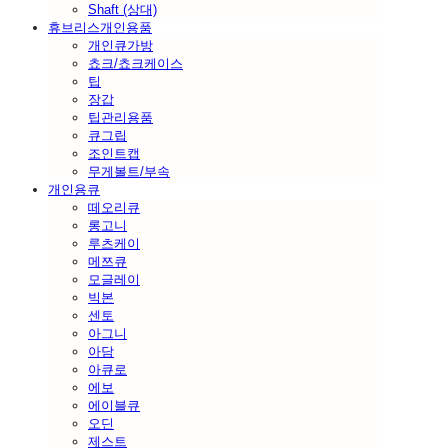
Shaft (상대)
휴브리스개인용품
개인큐가방
쵸크/쵸크케이스
팁
장갑
팁관리용품
큐그립
조인트캡
무게볼트/부속
개인용큐
떼오리큐
롱고니
루츠케이
메쯔큐
모글레이
빅본
센토
아그니
아담
아큐로
에보
에이블큐
오딘
제스트