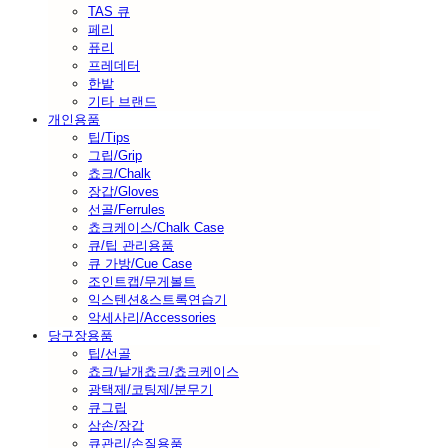
TAS 큐
페리
퓨리
프레데터
한밭
기타 브랜드
개인용품
팁/Tips
그립/Grip
쵸크/Chalk
장갑/Gloves
선골/Ferrules
쵸크케이스/Chalk Case
큐/팁 관리용품
큐 가방/Cue Case
조인트캡/무게볼트
익스텐션&스트록연습기
악세사리/Accessories
당구장용품
팁/선골
쵸크/낱개쵸크/쵸크케이스
광택제/코팅제/분무기
큐그립
삼손/장갑
큐관리/손질용품