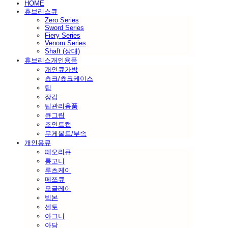
HOME
휴브리스큐
Zero Series
Sword Series
Fiery Series
Venom Series
Shaft (상대)
휴브리스개인용품
개인큐가방
쵸크/쵸크케이스
팁
장갑
팁관리용품
큐그립
조인트캡
무게볼트/부속
개인용큐
떼오리큐
롱고니
루츠케이
메쯔큐
모글레이
빅본
센토
아그니
아담