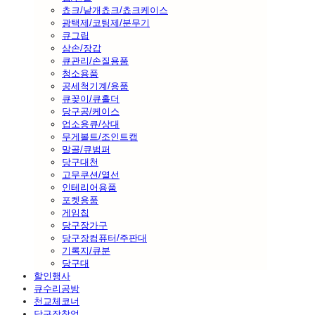
쵸크/낱개쵸크/쵸크케이스
광택제/코팅제/분무기
큐그립
삼손/장갑
큐관리/손질용품
청소용품
공세척기계/용품
큐꽂이/큐홀더
당구공/케이스
업소용큐/상대
무게볼트/조인트캡
말골/큐범퍼
당구대천
고무쿠션/열선
인테리어용품
포켓용품
게임칩
당구장가구
당구장컴퓨터/주판대
기록지/큐분
당구대
할인행사
큐수리공방
천교체코너
당구장창업