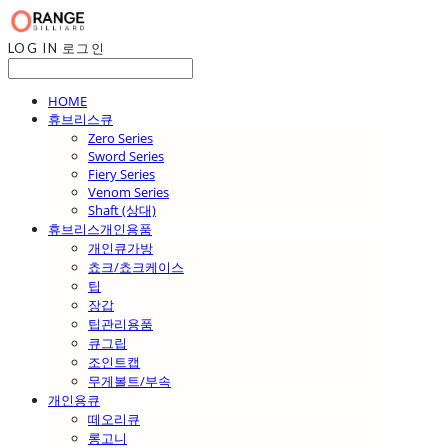
LOG IN
로그인
HOME
휴브리스큐
Zero Series
Sword Series
Fiery Series
Venom Series
Shaft (상대)
휴브리스개인용품
개인큐가방
쵸크/쵸크케이스
팁
장갑
팁관리용품
큐그립
조인트캡
무게볼트/부속
개인용큐
떼오리큐
롱고니