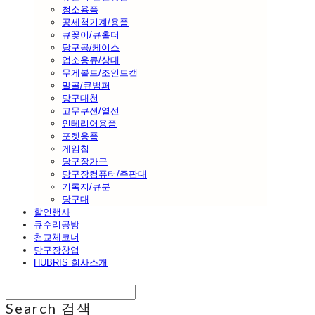
청소용품
공세척기계/용품
큐꽂이/큐홀더
당구공/케이스
업소용큐/상대
무게볼트/조인트캡
말골/큐범퍼
당구대천
고무쿠션/열선
인테리어용품
포켓용품
게임칩
당구장가구
당구장컴퓨터/주판대
기록지/큐분
당구대
할인행사
큐수리공방
천교체코너
당구장창업
HUBRIS 회사소개
Search
검색