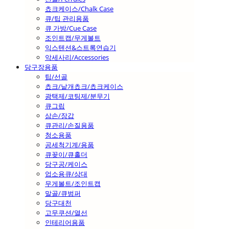
쵸크케이스/Chalk Case
큐/팁 관리용품
큐 가방/Cue Case
조인트캡/무게볼트
익스텐션&스트록연습기
악세사리/Accessories
당구장용품
팁/선골
쵸크/낱개쵸크/쵸크케이스
광택제/코팅제/분무기
큐그립
삼손/장갑
큐관리/손질용품
청소용품
공세척기계/용품
큐꽂이/큐홀더
당구공/케이스
업소용큐/상대
무게볼트/조인트캡
말골/큐범퍼
당구대천
고무쿠션/열선
인테리어용품