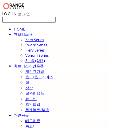
LOG IN
로그인
HOME
휴브리스큐
Zero Series
Sword Series
Fiery Series
Venom Series
Shaft (상대)
휴브리스개인용품
개인큐가방
쵸크/쵸크케이스
팁
장갑
팁관리용품
큐그립
조인트캡
무게볼트/부속
개인용큐
떼오리큐
롱고니