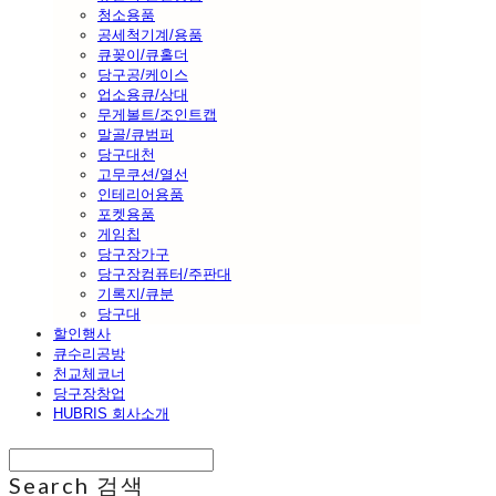
청소용품
공세척기계/용품
큐꽂이/큐홀더
당구공/케이스
업소용큐/상대
무게볼트/조인트캡
말골/큐범퍼
당구대천
고무쿠션/열선
인테리어용품
포켓용품
게임칩
당구장가구
당구장컴퓨터/주판대
기록지/큐분
당구대
할인행사
큐수리공방
천교체코너
당구장창업
HUBRIS 회사소개
Search
검색