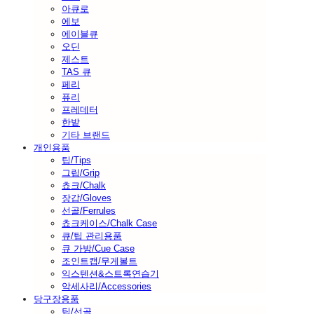
아큐로
에보
에이블큐
오딘
제스트
TAS 큐
페리
퓨리
프레데터
한밭
기타 브랜드
개인용품
팁/Tips
그립/Grip
쵸크/Chalk
장갑/Gloves
선골/Ferrules
쵸크케이스/Chalk Case
큐/팁 관리용품
큐 가방/Cue Case
조인트캡/무게볼트
익스텐션&스트록연습기
악세사리/Accessories
당구장용품
팁/선골