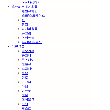
Shaft (상대)
휴브리스개인용품
개인큐가방
쵸크/쵸크케이스
팁
장갑
팁관리용품
큐그립
조인트캡
무게볼트/부속
개인용큐
떼오리큐
롱고니
루츠케이
메쯔큐
모글레이
빅본
센토
아그니
아담
아큐로
에보
에이블큐
오딘
제스트