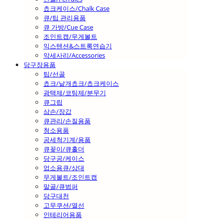
쵸크케이스/Chalk Case
큐/팁 관리용품
큐 가방/Cue Case
조인트캡/무게볼트
익스텐션&스트록연습기
악세사리/Accessories
당구장용품
팁/선골
쵸크/낱개쵸크/쵸크케이스
광택제/코팅제/분무기
큐그립
삼손/장갑
큐관리/손질용품
청소용품
공세척기계/용품
큐꽂이/큐홀더
당구공/케이스
업소용큐/상대
무게볼트/조인트캡
말골/큐범퍼
당구대천
고무쿠션/열선
인테리어용품