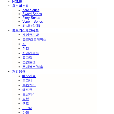
HOME
휴브리스큐
Zero Series
Sword Series
Fiery Series
Venom Series
Shaft (상대)
휴브리스개인용품
개인큐가방
쵸크/쵸크케이스
팁
장갑
팁관리용품
큐그립
조인트캡
무게볼트/부속
개인용큐
떼오리큐
롱고니
루츠케이
메쯔큐
모글레이
빅본
센토
아그니
아담