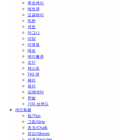
루츠케이
메쯔큐
모글레이
빅본
센토
아그니
아담
아큐로
에보
에이블큐
오딘
제스트
TAS 큐
페리
퓨리
프레데터
한밭
기타 브랜드
개인용품
팁/Tips
그립/Grip
쵸크/Chalk
장갑/Gloves
선골/Ferrules