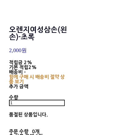
오렌지여성삼손(왼
손)-초록
2,000원
적립금
2%
기본 적립
2%
배송비
-
함께 구매 시 배송비 절약 상
품 보기
추가 금액
수량
품절된 상품입니다.
주문 수량
0개