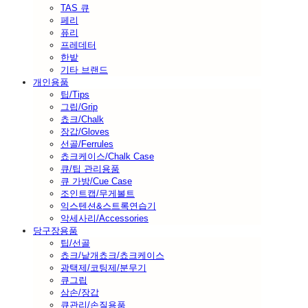
TAS 큐
페리
퓨리
프레데터
한밭
기타 브랜드
개인용품
팁/Tips
그립/Grip
쵸크/Chalk
장갑/Gloves
선골/Ferrules
쵸크케이스/Chalk Case
큐/팁 관리용품
큐 가방/Cue Case
조인트캡/무게볼트
익스텐션&스트록연습기
악세사리/Accessories
당구장용품
팁/선골
쵸크/낱개쵸크/쵸크케이스
광택제/코팅제/분무기
큐그립
삼손/장갑
큐관리/손질용품