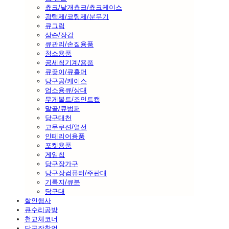
쵸크/낱개쵸크/쵸크케이스
광택제/코팅제/분무기
큐그립
삼손/장갑
큐관리/손질용품
청소용품
공세척기계/용품
큐꽂이/큐홀더
당구공/케이스
업소용큐/상대
무게볼트/조인트캡
말골/큐범퍼
당구대천
고무쿠션/열선
인테리어용품
포켓용품
게임칩
당구장가구
당구장컴퓨터/주판대
기록지/큐분
당구대
할인행사
큐수리공방
천교체코너
당구장창업