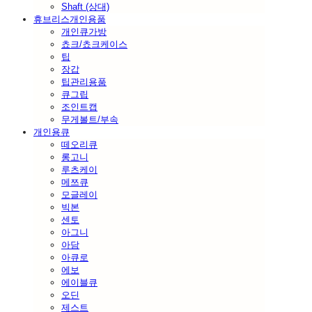
Shaft (상대)
휴브리스개인용품
개인큐가방
쵸크/쵸크케이스
팁
장갑
팁관리용품
큐그립
조인트캡
무게볼트/부속
개인용큐
떼오리큐
롱고니
루츠케이
메쯔큐
모글레이
빅본
센토
아그니
아담
아큐로
에보
에이블큐
오딘
제스트