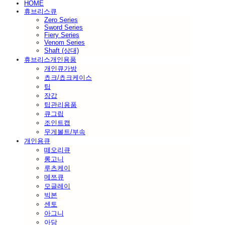
HOME
휴브리스큐
Zero Series
Sword Series
Fiery Series
Venom Series
Shaft (상대)
휴브리스개인용품
개인큐가방
쵸크/쵸크케이스
팁
장갑
팁관리용품
큐그립
조인트캡
무게볼트/부속
개인용큐
떼오리큐
롱고니
루츠케이
메쯔큐
모글레이
빅본
센토
아그니
아담