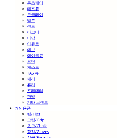
루츠케이
메쯔큐
모글레이
빅본
센토
아그니
아담
아큐로
에보
에이블큐
오딘
제스트
TAS 큐
페리
퓨리
프레데터
한밭
기타 브랜드
개인용품
팁/Tips
그립/Grip
쵸크/Chalk
장갑/Gloves
선골/Ferrules