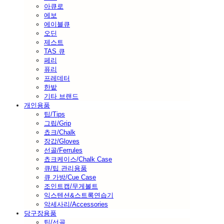
아큐로
에보
에이블큐
오딘
제스트
TAS 큐
페리
퓨리
프레데터
한밭
기타 브랜드
개인용품
팁/Tips
그립/Grip
쵸크/Chalk
장갑/Gloves
선골/Ferrules
쵸크케이스/Chalk Case
큐/팁 관리용품
큐 가방/Cue Case
조인트캡/무게볼트
익스텐션&스트록연습기
악세사리/Accessories
당구장용품
팁/선골