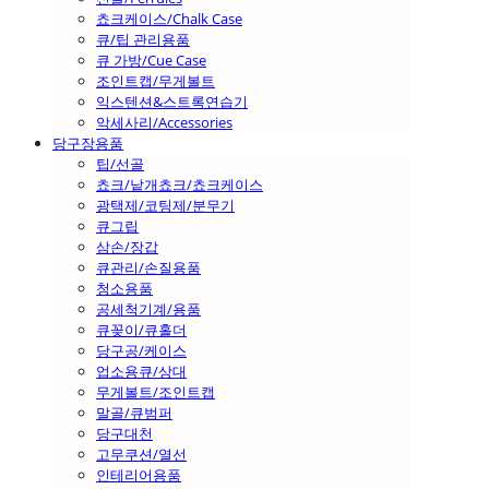
쵸크케이스/Chalk Case
큐/팁 관리용품
큐 가방/Cue Case
조인트캡/무게볼트
익스텐션&스트록연습기
악세사리/Accessories
당구장용품
팁/선골
쵸크/낱개쵸크/쵸크케이스
광택제/코팅제/분무기
큐그립
삼손/장갑
큐관리/손질용품
청소용품
공세척기계/용품
큐꽂이/큐홀더
당구공/케이스
업소용큐/상대
무게볼트/조인트캡
말골/큐범퍼
당구대천
고무쿠션/열선
인테리어용품