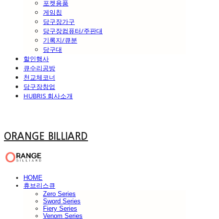
포켓용품
게임칩
당구장가구
당구장컴퓨터/주판대
기록지/큐분
당구대
할인행사
큐수리공방
천교체코너
당구장창업
HUBRIS 회사소개
ORANGE BILLIARD
HOME
휴브리스큐
Zero Series
Sword Series
Fiery Series
Venom Series