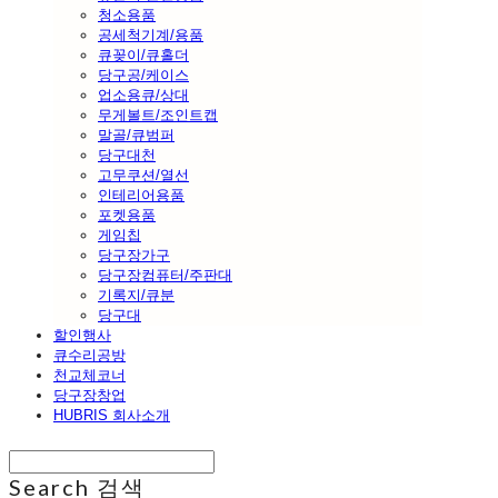
청소용품
공세척기계/용품
큐꽂이/큐홀더
당구공/케이스
업소용큐/상대
무게볼트/조인트캡
말골/큐범퍼
당구대천
고무쿠션/열선
인테리어용품
포켓용품
게임칩
당구장가구
당구장컴퓨터/주판대
기록지/큐분
당구대
할인행사
큐수리공방
천교체코너
당구장창업
HUBRIS 회사소개
Search
검색