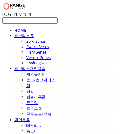
LOG IN
로그인
HOME
휴브리스큐
Zero Series
Sword Series
Fiery Series
Venom Series
Shaft (상대)
휴브리스개인용품
개인큐가방
쵸크/쵸크케이스
팁
장갑
팁관리용품
큐그립
조인트캡
무게볼트/부속
개인용큐
떼오리큐
롱고니