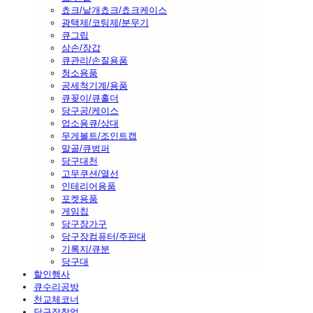
쵸크/낱개쵸크/쵸크케이스
광택제/코팅제/분무기
큐그립
삼손/장갑
큐관리/손질용품
청소용품
공세척기계/용품
큐꽂이/큐홀더
당구공/케이스
업소용큐/상대
무게볼트/조인트캡
말골/큐범퍼
당구대천
고무쿠션/열선
인테리어용품
포켓용품
게임칩
당구장가구
당구장컴퓨터/주판대
기록지/큐분
당구대
할인행사
큐수리공방
천교체코너
당구장창업