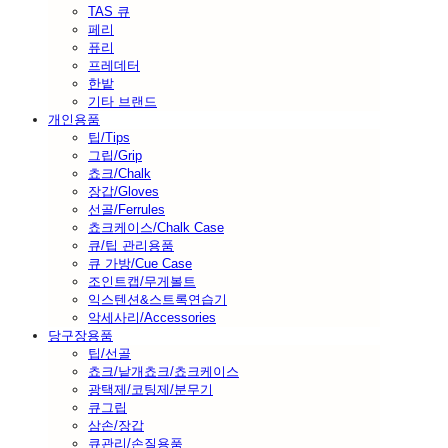
TAS 큐
페리
퓨리
프레데터
한밭
기타 브랜드
개인용품
팁/Tips
그립/Grip
쵸크/Chalk
장갑/Gloves
선골/Ferrules
쵸크케이스/Chalk Case
큐/팁 관리용품
큐 가방/Cue Case
조인트캡/무게볼트
익스텐션&스트록연습기
악세사리/Accessories
당구장용품
팁/선골
쵸크/낱개쵸크/쵸크케이스
광택제/코팅제/분무기
큐그립
삼손/장갑
큐관리/손질용품