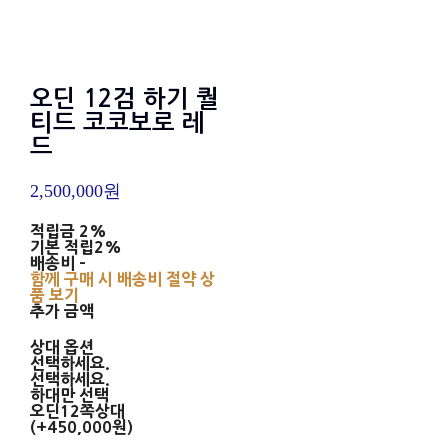
오딘 12검 하기 퀄
티드 코코보로 레
드
2,500,000원
적립금
2%
기본 적립
2%
배송비
-
함께 구매 시 배송비 절약 상
품 보기
추가 금액
상대 옵션
선택하세요.
선택하세요.
하대만 선택
오딘12쪽상대
(+450,000원)