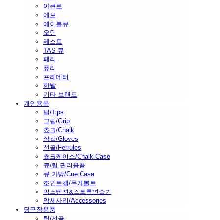
아큐로
에보
에이블큐
오딘
제스트
TAS 큐
페리
퓨리
프레데터
한밭
기타 브랜드
개인용품
팁/Tips
그립/Grip
쵸크/Chalk
장갑/Gloves
선골/Ferrules
쵸크케이스/Chalk Case
큐/팁 관리용품
큐 가방/Cue Case
조인트캡/무게볼트
익스텐션&스트록연습기
악세사리/Accessories
당구장용품
팁/선골