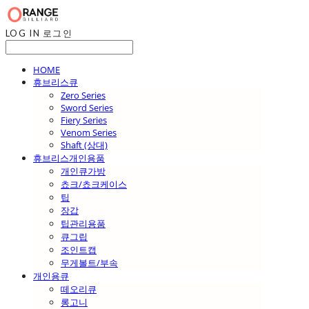
LOG IN
로그인
HOME
휴브리스큐
Zero Series
Sword Series
Fiery Series
Venom Series
Shaft (상대)
휴브리스개인용품
개인큐가방
쵸크/쵸크케이스
팁
장갑
팁관리용품
큐그립
조인트캡
무게볼트/부속
개인용큐
떼오리큐
롱고니