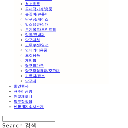
청소용품
공세척기계/용품
큐꽂이/큐홀더
당구공/케이스
업소용큐/상대
무게볼트/조인트캡
말골/큐범퍼
당구대천
고무쿠션/열선
인테리어용품
포켓용품
게임칩
당구장가구
당구장컴퓨터/주판대
기록지/큐분
당구대
할인행사
큐수리공방
천교체코너
당구장창업
HUBRIS 회사소개
Search
검색