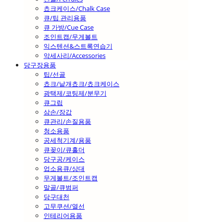
쵸크케이스/Chalk Case
큐/팁 관리용품
큐 가방/Cue Case
조인트캡/무게볼트
익스텐션&스트록연습기
악세사리/Accessories
당구장용품
팁/선골
쵸크/낱개쵸크/쵸크케이스
광택제/코팅제/분무기
큐그립
삼손/장갑
큐관리/손질용품
청소용품
공세척기계/용품
큐꽂이/큐홀더
당구공/케이스
업소용큐/상대
무게볼트/조인트캡
말골/큐범퍼
당구대천
고무쿠션/열선
인테리어용품