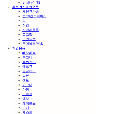
Shaft (상대)
휴브리스개인용품
개인큐가방
쵸크/쵸크케이스
팁
장갑
팁관리용품
큐그립
조인트캡
무게볼트/부속
개인용큐
떼오리큐
롱고니
루츠케이
메쯔큐
모글레이
빅본
센토
아그니
아담
아큐로
에보
에이블큐
오딘
제스트