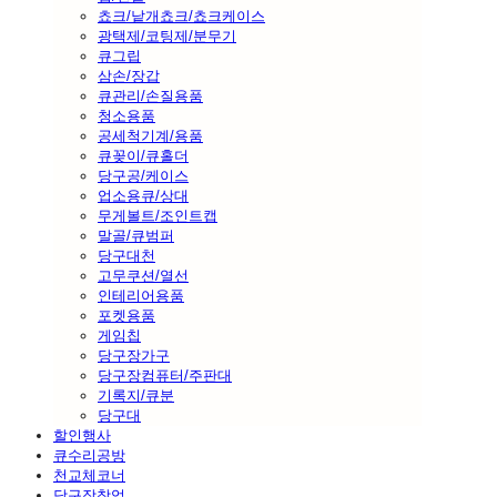
쵸크/낱개쵸크/쵸크케이스
광택제/코팅제/분무기
큐그립
삼손/장갑
큐관리/손질용품
청소용품
공세척기계/용품
큐꽂이/큐홀더
당구공/케이스
업소용큐/상대
무게볼트/조인트캡
말골/큐범퍼
당구대천
고무쿠션/열선
인테리어용품
포켓용품
게임칩
당구장가구
당구장컴퓨터/주판대
기록지/큐분
당구대
할인행사
큐수리공방
천교체코너
당구장창업