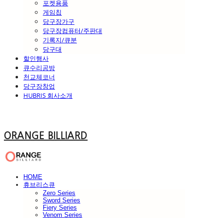
포켓용품
게임칩
당구장가구
당구장컴퓨터/주판대
기록지/큐분
당구대
할인행사
큐수리공방
천교체코너
당구장창업
HUBRIS 회사소개
ORANGE BILLIARD
HOME
휴브리스큐
Zero Series
Sword Series
Fiery Series
Venom Series