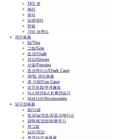
TAS 큐
페리
퓨리
프레데터
한밭
기타 브랜드
개인용품
팁/Tips
그립/Grip
쵸크/Chalk
장갑/Gloves
선골/Ferrules
쵸크케이스/Chalk Case
큐/팁 관리용품
큐 가방/Cue Case
조인트캡/무게볼트
익스텐션&스트록연습기
악세사리/Accessories
당구장용품
팁/선골
쵸크/낱개쵸크/쵸크케이스
광택제/코팅제/분무기
큐그립
삼손/장갑
큐관리/손질용품