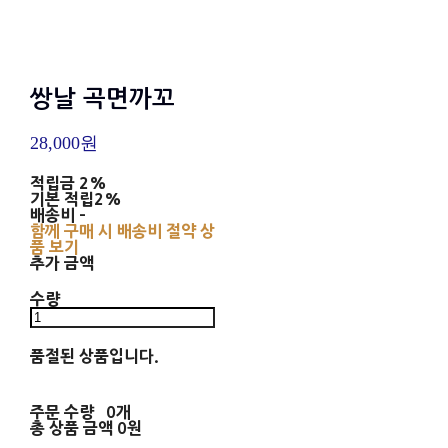
쌍날 곡면까꼬
28,000원
적립금
2%
기본 적립
2%
배송비
-
함께 구매 시 배송비 절약 상
품 보기
추가 금액
수량
품절된 상품입니다.
주문 수량
0개
총 상품 금액
0원