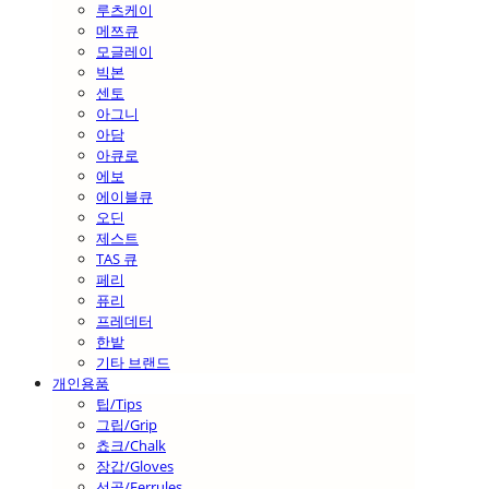
루츠케이
메쯔큐
모글레이
빅본
센토
아그니
아담
아큐로
에보
에이블큐
오딘
제스트
TAS 큐
페리
퓨리
프레데터
한밭
기타 브랜드
개인용품
팁/Tips
그립/Grip
쵸크/Chalk
장갑/Gloves
선골/Ferrules