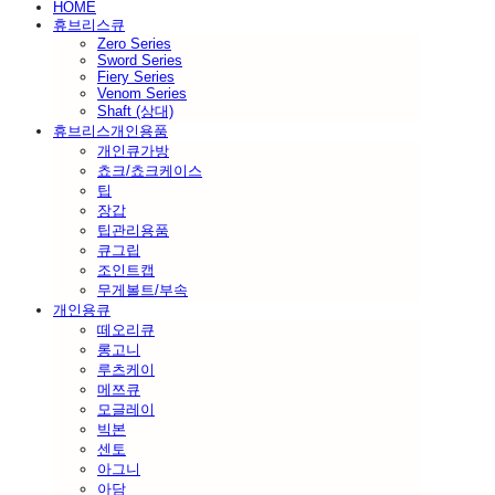
HOME
휴브리스큐
Zero Series
Sword Series
Fiery Series
Venom Series
Shaft (상대)
휴브리스개인용품
개인큐가방
쵸크/쵸크케이스
팁
장갑
팁관리용품
큐그립
조인트캡
무게볼트/부속
개인용큐
떼오리큐
롱고니
루츠케이
메쯔큐
모글레이
빅본
센토
아그니
아담