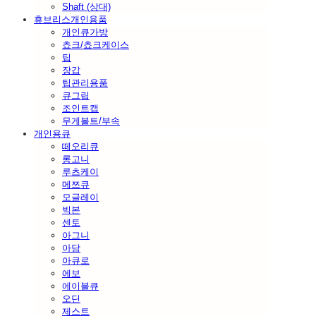
Shaft (상대)
휴브리스개인용품
개인큐가방
쵸크/쵸크케이스
팁
장갑
팁관리용품
큐그립
조인트캡
무게볼트/부속
개인용큐
떼오리큐
롱고니
루츠케이
메쯔큐
모글레이
빅본
센토
아그니
아담
아큐로
에보
에이블큐
오딘
제스트