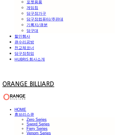
포켓용품
게임칩
당구장가구
당구장컴퓨터/주판대
기록지/큐분
당구대
할인행사
큐수리공방
천교체코너
당구장창업
HUBRIS 회사소개
ORANGE BILLIARD
HOME
휴브리스큐
Zero Series
Sword Series
Fiery Series
Venom Series