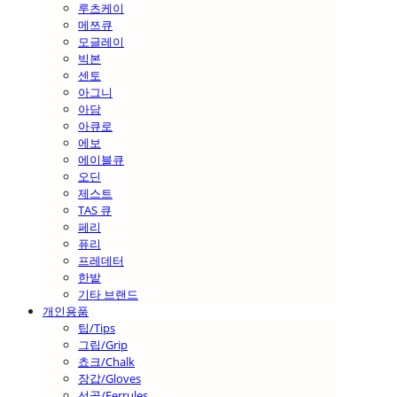
루츠케이
메쯔큐
모글레이
빅본
센토
아그니
아담
아큐로
에보
에이블큐
오딘
제스트
TAS 큐
페리
퓨리
프레데터
한밭
기타 브랜드
개인용품
팁/Tips
그립/Grip
쵸크/Chalk
장갑/Gloves
선골/Ferrules