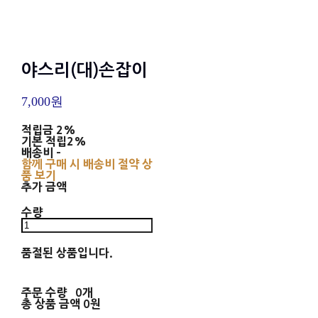
야스리(대)손잡이
7,000원
적립금
2%
기본 적립
2%
배송비
-
함께 구매 시 배송비 절약 상
품 보기
추가 금액
수량
품절된 상품입니다.
주문 수량
0개
총 상품 금액
0원