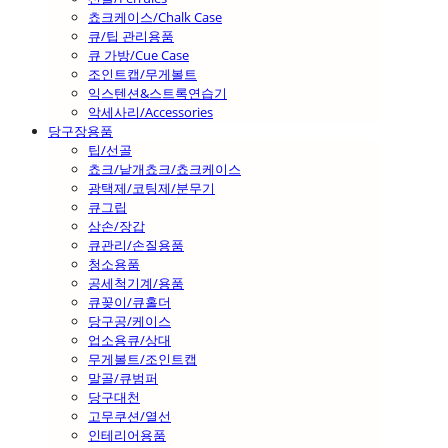
쵸크케이스/Chalk Case
큐/팁 관리용품
큐 가방/Cue Case
조인트캡/무게볼트
익스텐션&스트록연습기
악세사리/Accessories
당구장용품
팁/선골
쵸크/낱개쵸크/쵸크케이스
광택제/코팅제/분무기
큐그립
삼손/장갑
큐관리/손질용품
청소용품
공세척기계/용품
큐꽂이/큐홀더
당구공/케이스
업소용큐/상대
무게볼트/조인트캡
말골/큐범퍼
당구대천
고무쿠션/열선
인테리어용품