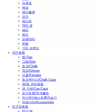
아큐로
에보
에이블큐
오딘
제스트
TAS 큐
페리
퓨리
프레데터
한밭
기타 브랜드
개인용품
팁/Tips
그립/Grip
쵸크/Chalk
장갑/Gloves
선골/Ferrules
쵸크케이스/Chalk Case
큐/팁 관리용품
큐 가방/Cue Case
조인트캡/무게볼트
익스텐션&스트록연습기
악세사리/Accessories
당구장용품
팁/선골