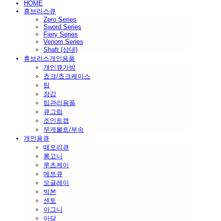
HOME
휴브리스큐
Zero Series
Sword Series
Fiery Series
Venom Series
Shaft (상대)
휴브리스개인용품
개인큐가방
쵸크/쵸크케이스
팁
장갑
팁관리용품
큐그립
조인트캡
무게볼트/부속
개인용큐
떼오리큐
롱고니
루츠케이
메쯔큐
모글레이
빅본
센토
아그니
아담