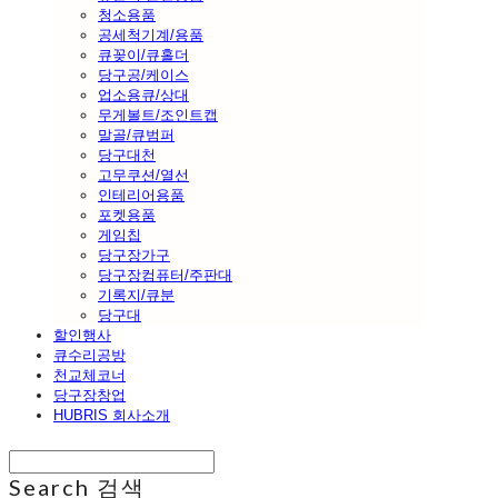
청소용품
공세척기계/용품
큐꽂이/큐홀더
당구공/케이스
업소용큐/상대
무게볼트/조인트캡
말골/큐범퍼
당구대천
고무쿠션/열선
인테리어용품
포켓용품
게임칩
당구장가구
당구장컴퓨터/주판대
기록지/큐분
당구대
할인행사
큐수리공방
천교체코너
당구장창업
HUBRIS 회사소개
Search
검색