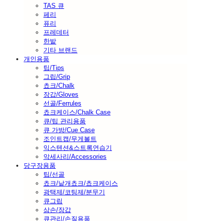
TAS 큐
페리
퓨리
프레데터
한밭
기타 브랜드
개인용품
팁/Tips
그립/Grip
쵸크/Chalk
장갑/Gloves
선골/Ferrules
쵸크케이스/Chalk Case
큐/팁 관리용품
큐 가방/Cue Case
조인트캡/무게볼트
익스텐션&스트록연습기
악세사리/Accessories
당구장용품
팁/선골
쵸크/낱개쵸크/쵸크케이스
광택제/코팅제/분무기
큐그립
삼손/장갑
큐관리/손질용품