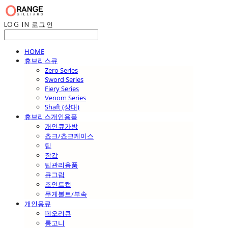
LOG IN
로그인
HOME
휴브리스큐
Zero Series
Sword Series
Fiery Series
Venom Series
Shaft (상대)
휴브리스개인용품
개인큐가방
쵸크/쵸크케이스
팁
장갑
팁관리용품
큐그립
조인트캡
무게볼트/부속
개인용큐
떼오리큐
롱고니