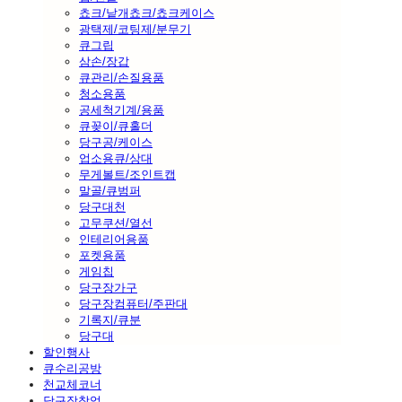
쵸크/낱개쵸크/쵸크케이스
광택제/코팅제/분무기
큐그립
삼손/장갑
큐관리/손질용품
청소용품
공세척기계/용품
큐꽂이/큐홀더
당구공/케이스
업소용큐/상대
무게볼트/조인트캡
말골/큐범퍼
당구대천
고무쿠션/열선
인테리어용품
포켓용품
게임칩
당구장가구
당구장컴퓨터/주판대
기록지/큐분
당구대
할인행사
큐수리공방
천교체코너
당구장창업