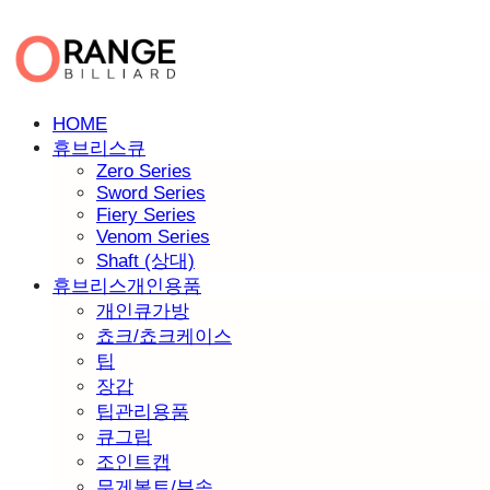
HOME
휴브리스큐
Zero Series
Sword Series
Fiery Series
Venom Series
Shaft (상대)
휴브리스개인용품
개인큐가방
쵸크/쵸크케이스
팁
장갑
팁관리용품
큐그립
조인트캡
무게볼트/부속