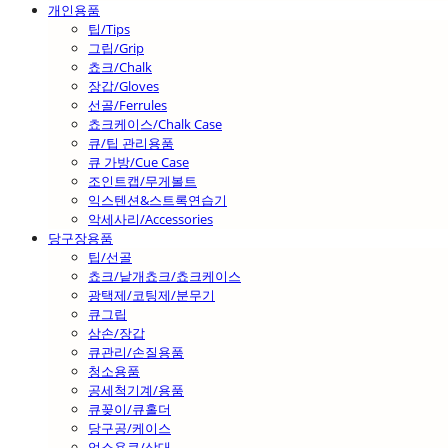
개인용품
팁/Tips
그립/Grip
쵸크/Chalk
장갑/Gloves
선골/Ferrules
쵸크케이스/Chalk Case
큐/팁 관리용품
큐 가방/Cue Case
조인트캡/무게볼트
익스텐션&스트록연습기
악세사리/Accessories
당구장용품
팁/선골
쵸크/낱개쵸크/쵸크케이스
광택제/코팅제/분무기
큐그립
삼손/장갑
큐관리/손질용품
청소용품
공세척기계/용품
큐꽂이/큐홀더
당구공/케이스
업소용큐/상대