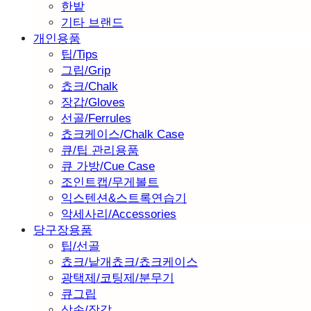
한밭
기타 브랜드
개인용품
팁/Tips
그립/Grip
쵸크/Chalk
장갑/Gloves
선골/Ferrules
쵸크케이스/Chalk Case
큐/팁 관리용품
큐 가방/Cue Case
조인트캡/무게볼트
익스텐션&스트록연습기
악세사리/Accessories
당구장용품
팁/선골
쵸크/낱개쵸크/쵸크케이스
광택제/코팅제/분무기
큐그립
삼손/장갑