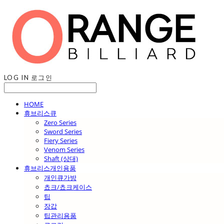
LOG IN
로그인
HOME
휴브리스큐
Zero Series
Sword Series
Fiery Series
Venom Series
Shaft (상대)
휴브리스개인용품
개인큐가방
쵸크/쵸크케이스
팁
장갑
팁관리용품