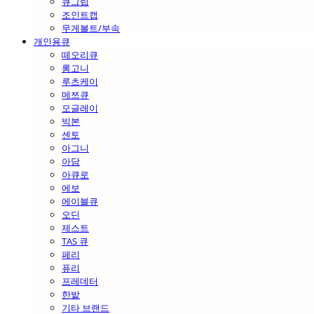
큐그립
조인트캡
무게볼트/부속
개인용큐
떼오리큐
롱고니
루츠케이
메쯔큐
모글레이
빅본
센토
아그니
아담
아큐로
에보
에이블큐
오딘
제스트
TAS 큐
페리
퓨리
프레데터
한밭
기타 브랜드