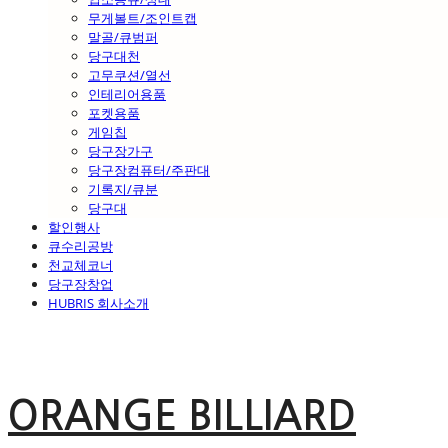
무게볼트/조인트캡
말골/큐범퍼
당구대천
고무쿠션/열선
인테리어용품
포켓용품
게임칩
당구장가구
당구장컴퓨터/주판대
기록지/큐분
당구대
할인행사
큐수리공방
천교체코너
당구장창업
HUBRIS 회사소개
ORANGE BILLIARD