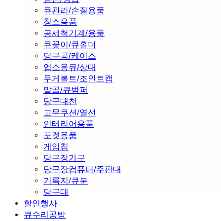
큐관리/손질용품
청소용품
공세척기계/용품
큐꽂이/큐홀더
당구공/케이스
업소용큐/상대
무게볼트/조인트캡
말골/큐범퍼
당구대천
고무쿠션/열선
인테리어용품
포켓용품
게임칩
당구장가구
당구장컴퓨터/주판대
기록지/큐분
당구대
할인행사
큐수리공방