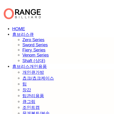
HOME
휴브리스큐
Zero Series
Sword Series
Fiery Series
Venom Series
Shaft (상대)
휴브리스개인용품
개인큐가방
쵸크/쵸크케이스
팁
장갑
팁관리용품
큐그립
조인트캡
무게볼트/부속