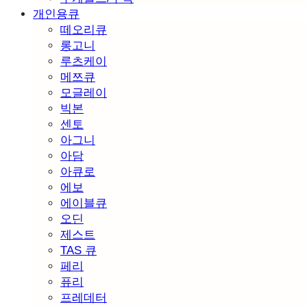
개인용큐
떼오리큐
롱고니
루츠케이
메쯔큐
모글레이
빅본
센토
아그니
아담
아큐로
에보
에이블큐
오딘
제스트
TAS 큐
페리
퓨리
프레데터