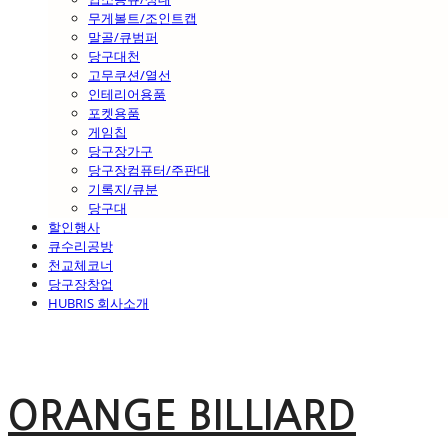
무게볼트/조인트캡
말골/큐범퍼
당구대천
고무쿠션/열선
인테리어용품
포켓용품
게임칩
당구장가구
당구장컴퓨터/주판대
기록지/큐분
당구대
할인행사
큐수리공방
천교체코너
당구장창업
HUBRIS 회사소개
ORANGE BILLIARD