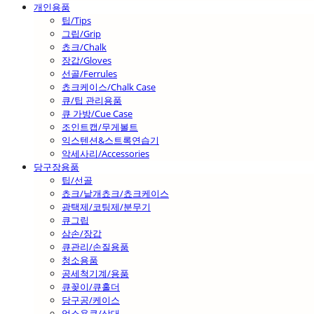
개인용품
팁/Tips
그립/Grip
쵸크/Chalk
장갑/Gloves
선골/Ferrules
쵸크케이스/Chalk Case
큐/팁 관리용품
큐 가방/Cue Case
조인트캡/무게볼트
익스텐션&스트록연습기
악세사리/Accessories
당구장용품
팁/선골
쵸크/낱개쵸크/쵸크케이스
광택제/코팅제/분무기
큐그립
삼손/장갑
큐관리/손질용품
청소용품
공세척기계/용품
큐꽂이/큐홀더
당구공/케이스
업소용큐/상대