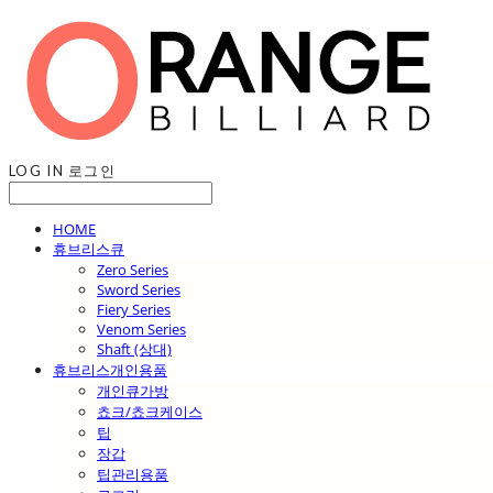
LOG IN
로그인
HOME
휴브리스큐
Zero Series
Sword Series
Fiery Series
Venom Series
Shaft (상대)
휴브리스개인용품
개인큐가방
쵸크/쵸크케이스
팁
장갑
팁관리용품