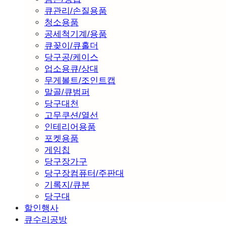
큐관리/손질용품
청소용품
공세척기계/용품
큐꽂이/큐홀더
당구공/케이스
업소용큐/상대
무게볼트/조인트캡
말골/큐범퍼
당구대천
고무쿠션/열선
인테리어용품
포켓용품
게임칩
당구장가구
당구장컴퓨터/주판대
기록지/큐분
당구대
할인행사
큐수리공방