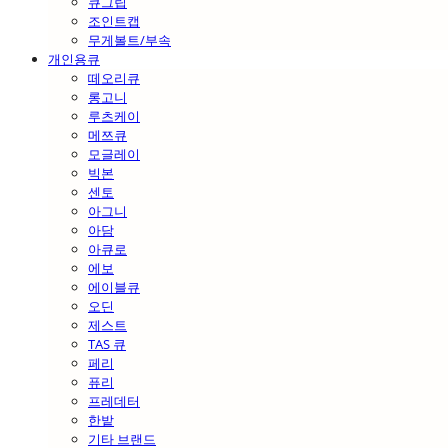
큐그립
조인트캡
무게볼트/부속
개인용큐
떼오리큐
롱고니
루츠케이
메쯔큐
모글레이
빅본
센토
아그니
아담
아큐로
에보
에이블큐
오딘
제스트
TAS 큐
페리
퓨리
프레데터
한밭
기타 브랜드