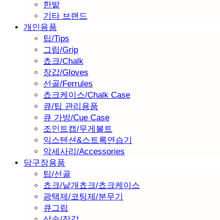
한밭
기타 브랜드
개인용품
팁/Tips
그립/Grip
쵸크/Chalk
장갑/Gloves
선골/Ferrules
쵸크케이스/Chalk Case
큐/팁 관리용품
큐 가방/Cue Case
조인트캡/무게볼트
익스텐션&스트록연습기
악세사리/Accessories
당구장용품
팁/선골
쵸크/낱개쵸크/쵸크케이스
광택제/코팅제/분무기
큐그립
삼손/장갑