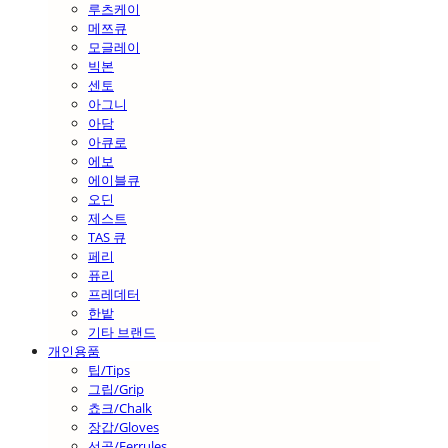
루츠케이
메쯔큐
모글레이
빅본
센토
아그니
아담
아큐로
에보
에이블큐
오딘
제스트
TAS 큐
페리
퓨리
프레데터
한밭
기타 브랜드
개인용품
팁/Tips
그립/Grip
쵸크/Chalk
장갑/Gloves
선골/Ferrules