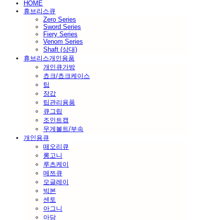
HOME
휴브리스큐
Zero Series
Sword Series
Fiery Series
Venom Series
Shaft (상대)
휴브리스개인용품
개인큐가방
쵸크/쵸크케이스
팁
장갑
팁관리용품
큐그립
조인트캡
무게볼트/부속
개인용큐
떼오리큐
롱고니
루츠케이
메쯔큐
모글레이
빅본
센토
아그니
아담