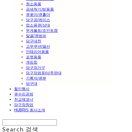
청소용품
공세척기계/용품
큐꽂이/큐홀더
당구공/케이스
업소용큐/상대
무게볼트/조인트캡
말골/큐범퍼
당구대천
고무쿠션/열선
인테리어용품
포켓용품
게임칩
당구장가구
당구장컴퓨터/주판대
기록지/큐분
당구대
할인행사
큐수리공방
천교체코너
당구장창업
HUBRIS 회사소개
Search
검색