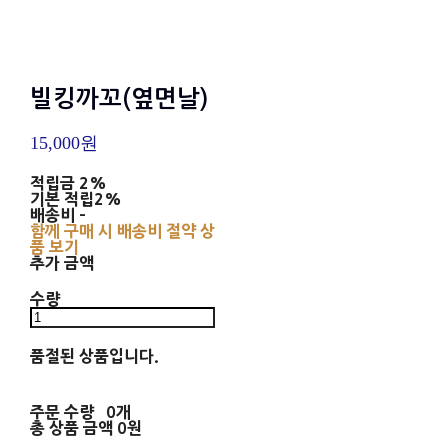
빌킹까꼬(옆면날)
15,000원
적립금
2%
기본 적립
2%
배송비
-
함께 구매 시 배송비 절약 상
품 보기
추가 금액
수량
품절된 상품입니다.
주문 수량
0개
총 상품 금액
0원