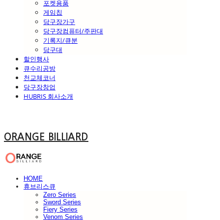
포켓용품
게임칩
당구장가구
당구장컴퓨터/주판대
기록지/큐분
당구대
할인행사
큐수리공방
천교체코너
당구장창업
HUBRIS 회사소개
ORANGE BILLIARD
HOME
휴브리스큐
Zero Series
Sword Series
Fiery Series
Venom Series