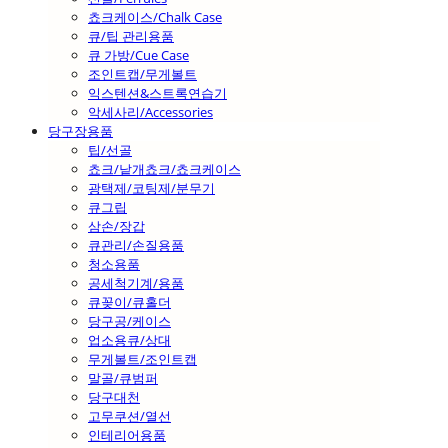
쵸크케이스/Chalk Case
큐/팁 관리용품
큐 가방/Cue Case
조인트캡/무게볼트
익스텐션&스트록연습기
악세사리/Accessories
당구장용품
팁/선골
쵸크/낱개쵸크/쵸크케이스
광택제/코팅제/분무기
큐그립
삼손/장갑
큐관리/손질용품
청소용품
공세척기계/용품
큐꽂이/큐홀더
당구공/케이스
업소용큐/상대
무게볼트/조인트캡
말골/큐범퍼
당구대천
고무쿠션/열선
인테리어용품