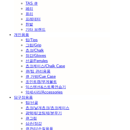
TAS 큐
페리
퓨리
프레데터
한밭
기타 브랜드
개인용품
팁/Tips
그립/Grip
쵸크/Chalk
장갑/Gloves
선골/Ferrules
쵸크케이스/Chalk Case
큐/팁 관리용품
큐 가방/Cue Case
조인트캡/무게볼트
익스텐션&스트록연습기
악세사리/Accessories
당구장용품
팁/선골
쵸크/낱개쵸크/쵸크케이스
광택제/코팅제/분무기
큐그립
삼손/장갑
큐관리/손질용품