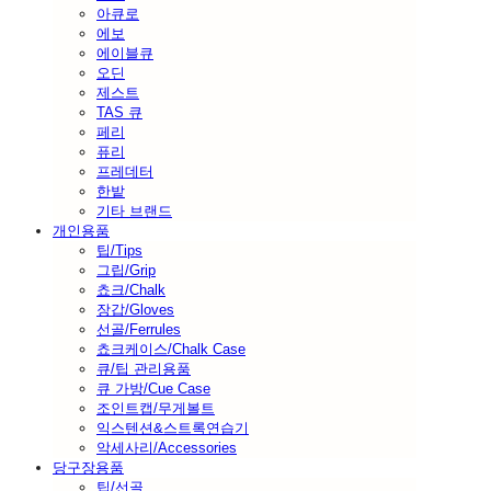
아큐로
에보
에이블큐
오딘
제스트
TAS 큐
페리
퓨리
프레데터
한밭
기타 브랜드
개인용품
팁/Tips
그립/Grip
쵸크/Chalk
장갑/Gloves
선골/Ferrules
쵸크케이스/Chalk Case
큐/팁 관리용품
큐 가방/Cue Case
조인트캡/무게볼트
익스텐션&스트록연습기
악세사리/Accessories
당구장용품
팁/선골