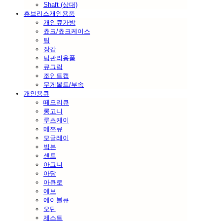
Shaft (상대)
휴브리스개인용품
개인큐가방
쵸크/쵸크케이스
팁
장갑
팁관리용품
큐그립
조인트캡
무게볼트/부속
개인용큐
떼오리큐
롱고니
루츠케이
메쯔큐
모글레이
빅본
센토
아그니
아담
아큐로
에보
에이블큐
오딘
제스트