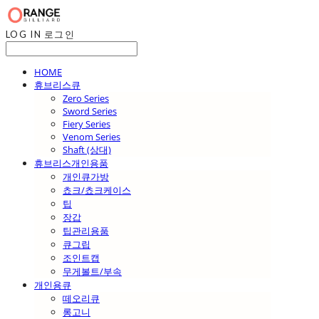
LOG IN
로그인
HOME
휴브리스큐
Zero Series
Sword Series
Fiery Series
Venom Series
Shaft (상대)
휴브리스개인용품
개인큐가방
쵸크/쵸크케이스
팁
장갑
팁관리용품
큐그립
조인트캡
무게볼트/부속
개인용큐
떼오리큐
롱고니