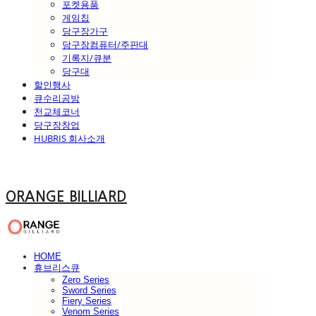
포켓용품
게임칩
당구장가구
당구장컴퓨터/주판대
기록지/큐분
당구대
할인행사
큐수리공방
천교체코너
당구장창업
HUBRIS 회사소개
ORANGE BILLIARD
HOME
휴브리스큐
Zero Series
Sword Series
Fiery Series
Venom Series