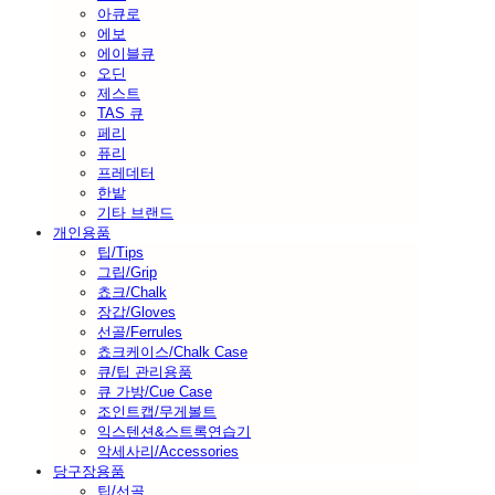
아큐로
에보
에이블큐
오딘
제스트
TAS 큐
페리
퓨리
프레데터
한밭
기타 브랜드
개인용품
팁/Tips
그립/Grip
쵸크/Chalk
장갑/Gloves
선골/Ferrules
쵸크케이스/Chalk Case
큐/팁 관리용품
큐 가방/Cue Case
조인트캡/무게볼트
익스텐션&스트록연습기
악세사리/Accessories
당구장용품
팁/선골