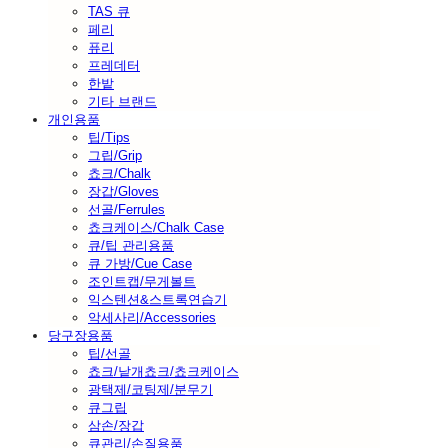
TAS 큐
페리
퓨리
프레데터
한밭
기타 브랜드
개인용품
팁/Tips
그립/Grip
쵸크/Chalk
장갑/Gloves
선골/Ferrules
쵸크케이스/Chalk Case
큐/팁 관리용품
큐 가방/Cue Case
조인트캡/무게볼트
익스텐션&스트록연습기
악세사리/Accessories
당구장용품
팁/선골
쵸크/낱개쵸크/쵸크케이스
광택제/코팅제/분무기
큐그립
삼손/장갑
큐관리/손질용품