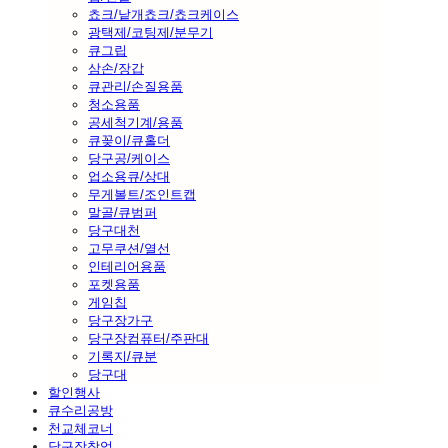
쵸크/낱개쵸크/쵸크케이스
광택제/코팅제/분무기
큐그립
삼손/장갑
큐관리/손질용품
청소용품
공세척기계/용품
큐꽂이/큐홀더
당구공/케이스
업소용큐/상대
무게볼트/조인트캡
말골/큐범퍼
당구대천
고무쿠션/열선
인테리어용품
포켓용품
게임칩
당구장가구
당구장컴퓨터/주판대
기록지/큐분
당구대
할인행사
큐수리공방
천교체코너
당구장창업