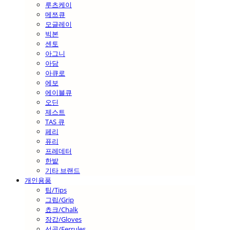
루츠케이
메쯔큐
모글레이
빅본
센토
아그니
아담
아큐로
에보
에이블큐
오딘
제스트
TAS 큐
페리
퓨리
프레데터
한밭
기타 브랜드
개인용품
팁/Tips
그립/Grip
쵸크/Chalk
장갑/Gloves
선골/Ferrules