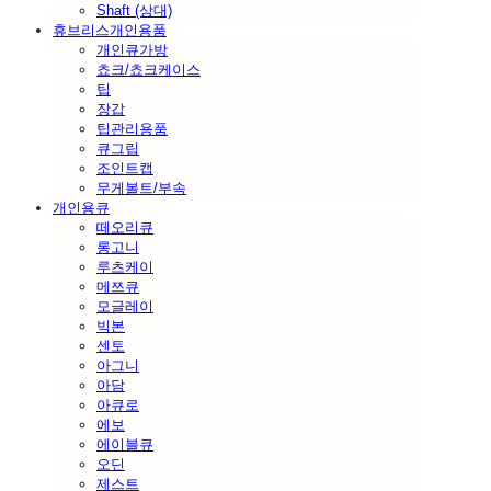
Shaft (상대)
휴브리스개인용품
개인큐가방
쵸크/쵸크케이스
팁
장갑
팁관리용품
큐그립
조인트캡
무게볼트/부속
개인용큐
떼오리큐
롱고니
루츠케이
메쯔큐
모글레이
빅본
센토
아그니
아담
아큐로
에보
에이블큐
오딘
제스트