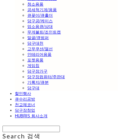
청소용품
공세척기계/용품
큐꽂이/큐홀더
당구공/케이스
업소용큐/상대
무게볼트/조인트캡
말골/큐범퍼
당구대천
고무쿠션/열선
인테리어용품
포켓용품
게임칩
당구장가구
당구장컴퓨터/주판대
기록지/큐분
당구대
할인행사
큐수리공방
천교체코너
당구장창업
HUBRIS 회사소개
Search
검색