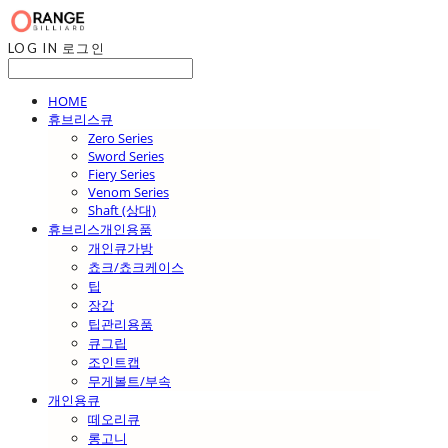
LOG IN
로그인
HOME
휴브리스큐
Zero Series
Sword Series
Fiery Series
Venom Series
Shaft (상대)
휴브리스개인용품
개인큐가방
쵸크/쵸크케이스
팁
장갑
팁관리용품
큐그립
조인트캡
무게볼트/부속
개인용큐
떼오리큐
롱고니