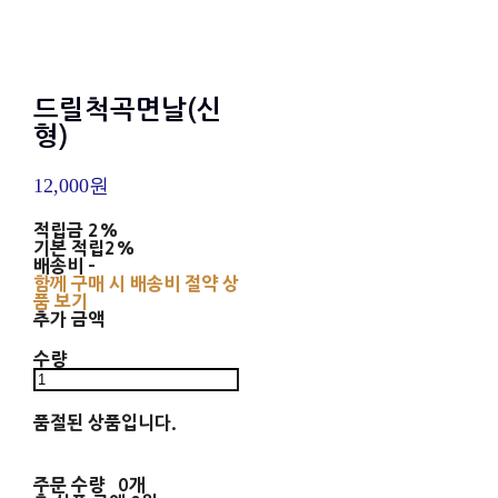
드릴척곡면날(신
형)
12,000원
적립금
2%
기본 적립
2%
배송비
-
함께 구매 시 배송비 절약 상
품 보기
추가 금액
수량
품절된 상품입니다.
주문 수량
0개