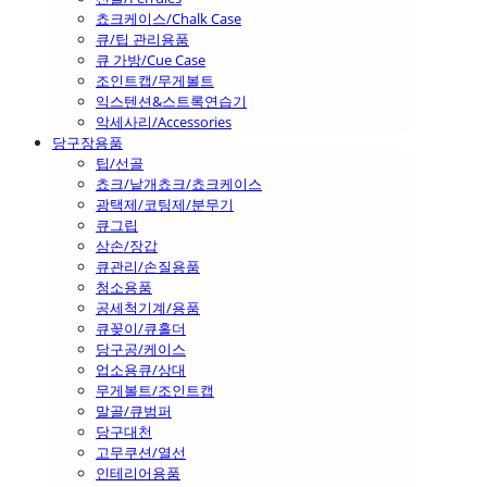
쵸크케이스/Chalk Case
큐/팁 관리용품
큐 가방/Cue Case
조인트캡/무게볼트
익스텐션&스트록연습기
악세사리/Accessories
당구장용품
팁/선골
쵸크/낱개쵸크/쵸크케이스
광택제/코팅제/분무기
큐그립
삼손/장갑
큐관리/손질용품
청소용품
공세척기계/용품
큐꽂이/큐홀더
당구공/케이스
업소용큐/상대
무게볼트/조인트캡
말골/큐범퍼
당구대천
고무쿠션/열선
인테리어용품