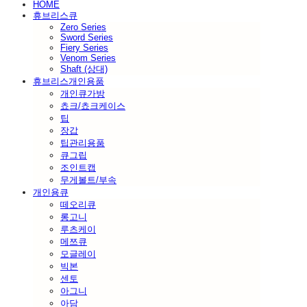
HOME
휴브리스큐
Zero Series
Sword Series
Fiery Series
Venom Series
Shaft (상대)
휴브리스개인용품
개인큐가방
쵸크/쵸크케이스
팁
장갑
팁관리용품
큐그립
조인트캡
무게볼트/부속
개인용큐
떼오리큐
롱고니
루츠케이
메쯔큐
모글레이
빅본
센토
아그니
아담