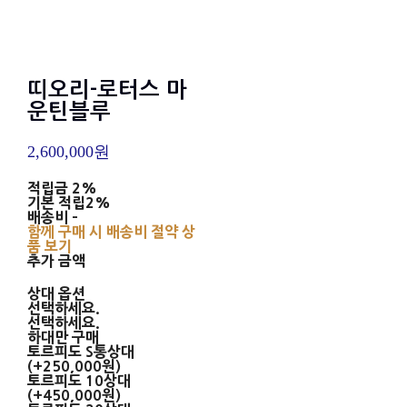
띠오리-로터스 마
운틴블루
2,600,000원
적립금
2%
기본 적립
2%
배송비
-
함께 구매 시 배송비 절약 상
품 보기
추가 금액
상대 옵션
선택하세요.
선택하세요.
하대만 구매
토르피도 S통상대
(+250,000원)
토르피도 10상대
(+450,000원)