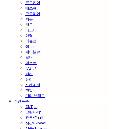
루츠케이
메쯔큐
모글레이
빅본
센토
아그니
아담
아큐로
에보
에이블큐
오딘
제스트
TAS 큐
페리
퓨리
프레데터
한밭
기타 브랜드
개인용품
팁/Tips
그립/Grip
쵸크/Chalk
장갑/Gloves
선골/Ferrules