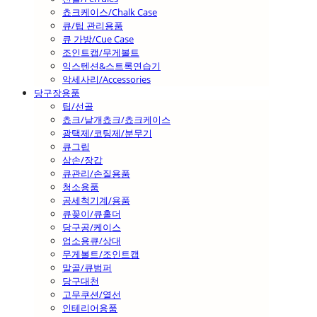
쵸크케이스/Chalk Case
큐/팁 관리용품
큐 가방/Cue Case
조인트캡/무게볼트
익스텐션&스트록연습기
악세사리/Accessories
당구장용품
팁/선골
쵸크/낱개쵸크/쵸크케이스
광택제/코팅제/분무기
큐그립
삼손/장갑
큐관리/손질용품
청소용품
공세척기계/용품
큐꽂이/큐홀더
당구공/케이스
업소용큐/상대
무게볼트/조인트캡
말골/큐범퍼
당구대천
고무쿠션/열선
인테리어용품