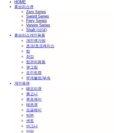
HOME
휴브리스큐
Zero Series
Sword Series
Fiery Series
Venom Series
Shaft (상대)
휴브리스개인용품
개인큐가방
쵸크/쵸크케이스
팁
장갑
팁관리용품
큐그립
조인트캡
무게볼트/부속
개인용큐
떼오리큐
롱고니
루츠케이
메쯔큐
모글레이
빅본
센토
아그니
아담