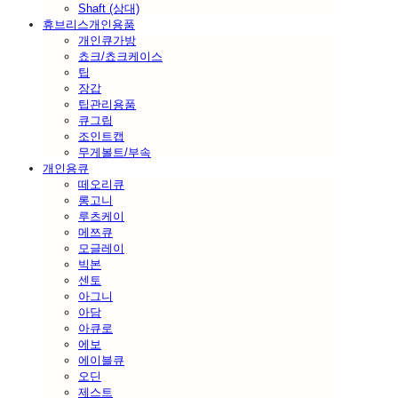
Shaft (상대)
휴브리스개인용품
개인큐가방
쵸크/쵸크케이스
팁
장갑
팁관리용품
큐그립
조인트캡
무게볼트/부속
개인용큐
떼오리큐
롱고니
루츠케이
메쯔큐
모글레이
빅본
센토
아그니
아담
아큐로
에보
에이블큐
오딘
제스트