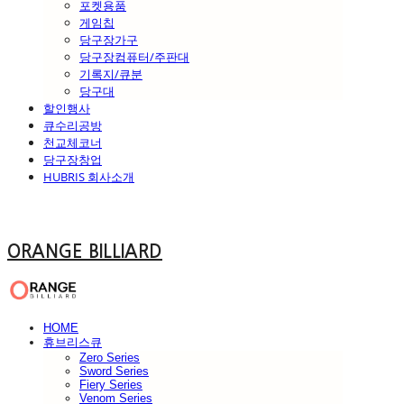
포켓용품
게임칩
당구장가구
당구장컴퓨터/주판대
기록지/큐분
당구대
할인행사
큐수리공방
천교체코너
당구장창업
HUBRIS 회사소개
ORANGE BILLIARD
HOME
휴브리스큐
Zero Series
Sword Series
Fiery Series
Venom Series