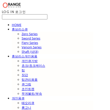
LOG IN
로그인
HOME
휴브리스큐
Zero Series
Sword Series
Fiery Series
Venom Series
Shaft (상대)
휴브리스개인용품
개인큐가방
쵸크/쵸크케이스
팁
장갑
팁관리용품
큐그립
조인트캡
무게볼트/부속
개인용큐
떼오리큐
롱고니