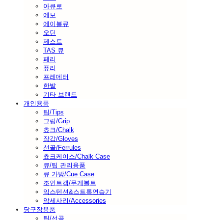
아큐로
에보
에이블큐
오딘
제스트
TAS 큐
페리
퓨리
프레데터
한밭
기타 브랜드
개인용품
팁/Tips
그립/Grip
쵸크/Chalk
장갑/Gloves
선골/Ferrules
쵸크케이스/Chalk Case
큐/팁 관리용품
큐 가방/Cue Case
조인트캡/무게볼트
익스텐션&스트록연습기
악세사리/Accessories
당구장용품
팁/선골