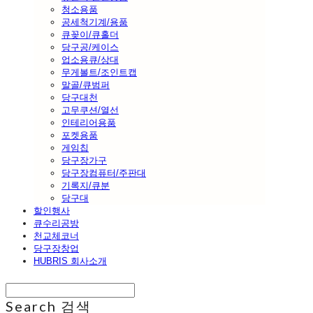
청소용품
공세척기계/용품
큐꽂이/큐홀더
당구공/케이스
업소용큐/상대
무게볼트/조인트캡
말골/큐범퍼
당구대천
고무쿠션/열선
인테리어용품
포켓용품
게임칩
당구장가구
당구장컴퓨터/주판대
기록지/큐분
당구대
할인행사
큐수리공방
천교체코너
당구장창업
HUBRIS 회사소개
Search
검색