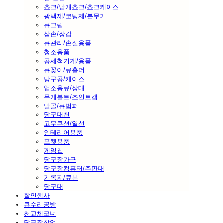
쵸크/낱개쵸크/쵸크케이스
광택제/코팅제/분무기
큐그립
삼손/장갑
큐관리/손질용품
청소용품
공세척기계/용품
큐꽂이/큐홀더
당구공/케이스
업소용큐/상대
무게볼트/조인트캡
말골/큐범퍼
당구대천
고무쿠션/열선
인테리어용품
포켓용품
게임칩
당구장가구
당구장컴퓨터/주판대
기록지/큐분
당구대
할인행사
큐수리공방
천교체코너
당구장창업