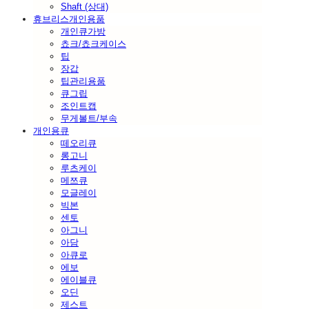
Shaft (상대)
휴브리스개인용품
개인큐가방
쵸크/쵸크케이스
팁
장갑
팁관리용품
큐그립
조인트캡
무게볼트/부속
개인용큐
떼오리큐
롱고니
루츠케이
메쯔큐
모글레이
빅본
센토
아그니
아담
아큐로
에보
에이블큐
오딘
제스트