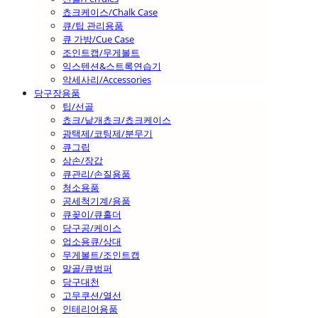
쵸크케이스/Chalk Case
큐/팁 관리용품
큐 가방/Cue Case
조인트캡/무게볼트
익스텐션&스트록연습기
악세사리/Accessories
당구장용품
팁/선골
쵸크/낱개쵸크/쵸크케이스
광택제/코팅제/분무기
큐그립
삼손/장갑
큐관리/손질용품
청소용품
공세척기계/용품
큐꽂이/큐홀더
당구공/케이스
업소용큐/상대
무게볼트/조인트캡
말골/큐범퍼
당구대천
고무쿠션/열선
인테리어용품