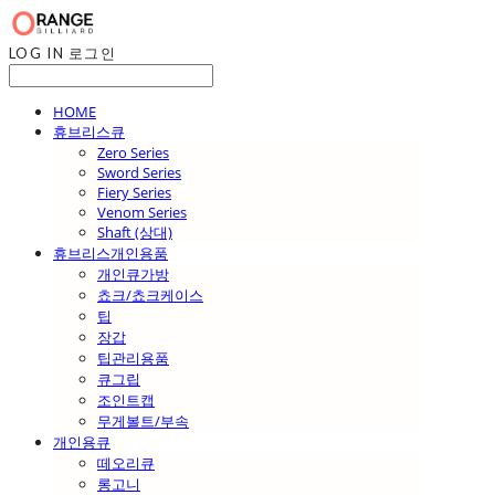
LOG IN
로그인
HOME
휴브리스큐
Zero Series
Sword Series
Fiery Series
Venom Series
Shaft (상대)
휴브리스개인용품
개인큐가방
쵸크/쵸크케이스
팁
장갑
팁관리용품
큐그립
조인트캡
무게볼트/부속
개인용큐
떼오리큐
롱고니