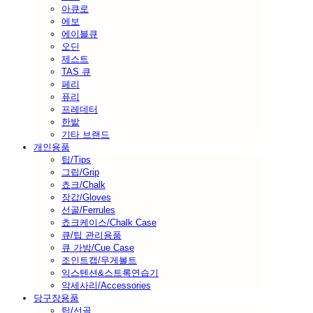
아큐로
에보
에이블큐
오딘
제스트
TAS 큐
페리
퓨리
프레데터
한밭
기타 브랜드
개인용품
팁/Tips
그립/Grip
쵸크/Chalk
장갑/Gloves
선골/Ferrules
쵸크케이스/Chalk Case
큐/팁 관리용품
큐 가방/Cue Case
조인트캡/무게볼트
익스텐션&스트록연습기
악세사리/Accessories
당구장용품
팁/선골