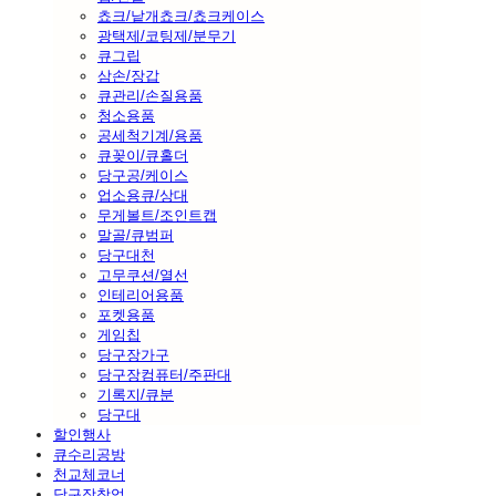
쵸크/낱개쵸크/쵸크케이스
광택제/코팅제/분무기
큐그립
삼손/장갑
큐관리/손질용품
청소용품
공세척기계/용품
큐꽂이/큐홀더
당구공/케이스
업소용큐/상대
무게볼트/조인트캡
말골/큐범퍼
당구대천
고무쿠션/열선
인테리어용품
포켓용품
게임칩
당구장가구
당구장컴퓨터/주판대
기록지/큐분
당구대
할인행사
큐수리공방
천교체코너
당구장창업