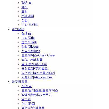
TAS 큐
페리
퓨리
프레데터
한밭
기타 브랜드
개인용품
팁/Tips
그립/Grip
쵸크/Chalk
장갑/Gloves
선골/Ferrules
쵸크케이스/Chalk Case
큐/팁 관리용품
큐 가방/Cue Case
조인트캡/무게볼트
익스텐션&스트록연습기
악세사리/Accessories
당구장용품
팁/선골
쵸크/낱개쵸크/쵸크케이스
광택제/코팅제/분무기
큐그립
삼손/장갑
큐관리/손질용품