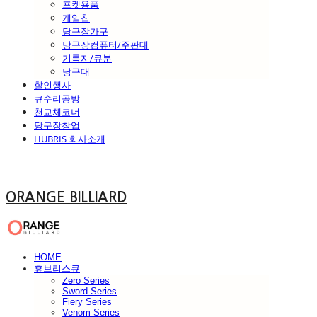
포켓용품
게임칩
당구장가구
당구장컴퓨터/주판대
기록지/큐분
당구대
할인행사
큐수리공방
천교체코너
당구장창업
HUBRIS 회사소개
ORANGE BILLIARD
HOME
휴브리스큐
Zero Series
Sword Series
Fiery Series
Venom Series