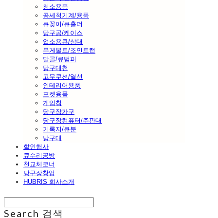
청소용품
공세척기계/용품
큐꽂이/큐홀더
당구공/케이스
업소용큐/상대
무게볼트/조인트캡
말골/큐범퍼
당구대천
고무쿠션/열선
인테리어용품
포켓용품
게임칩
당구장가구
당구장컴퓨터/주판대
기록지/큐분
당구대
할인행사
큐수리공방
천교체코너
당구장창업
HUBRIS 회사소개
Search
검색