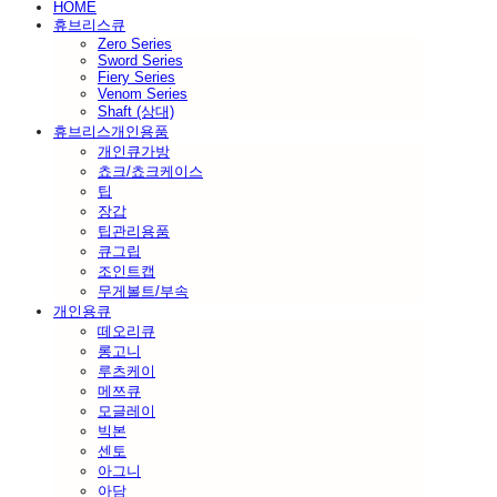
HOME
휴브리스큐
Zero Series
Sword Series
Fiery Series
Venom Series
Shaft (상대)
휴브리스개인용품
개인큐가방
쵸크/쵸크케이스
팁
장갑
팁관리용품
큐그립
조인트캡
무게볼트/부속
개인용큐
떼오리큐
롱고니
루츠케이
메쯔큐
모글레이
빅본
센토
아그니
아담