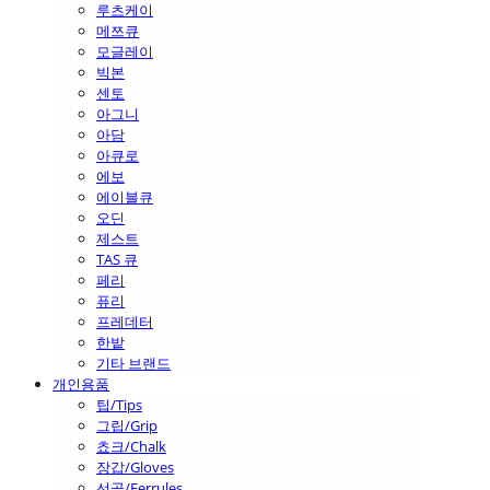
루츠케이
메쯔큐
모글레이
빅본
센토
아그니
아담
아큐로
에보
에이블큐
오딘
제스트
TAS 큐
페리
퓨리
프레데터
한밭
기타 브랜드
개인용품
팁/Tips
그립/Grip
쵸크/Chalk
장갑/Gloves
선골/Ferrules