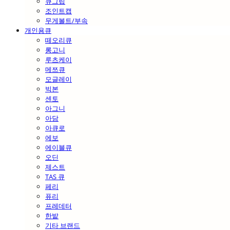
큐그립
조인트캡
무게볼트/부속
개인용큐
떼오리큐
롱고니
루츠케이
메쯔큐
모글레이
빅본
센토
아그니
아담
아큐로
에보
에이블큐
오딘
제스트
TAS 큐
페리
퓨리
프레데터
한밭
기타 브랜드