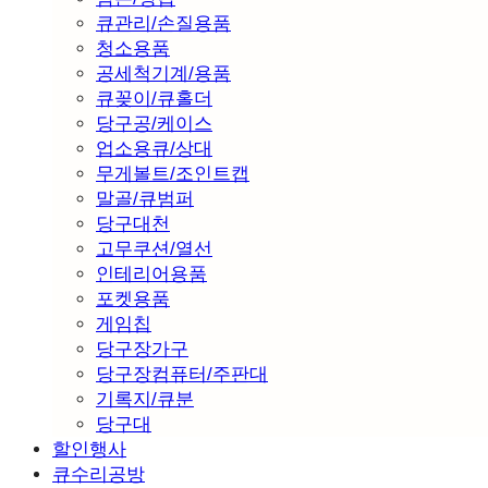
큐관리/손질용품
청소용품
공세척기계/용품
큐꽂이/큐홀더
당구공/케이스
업소용큐/상대
무게볼트/조인트캡
말골/큐범퍼
당구대천
고무쿠션/열선
인테리어용품
포켓용품
게임칩
당구장가구
당구장컴퓨터/주판대
기록지/큐분
당구대
할인행사
큐수리공방