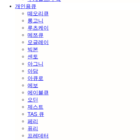
개인용큐
떼오리큐
롱고니
루츠케이
메쯔큐
모글레이
빅본
센토
아그니
아담
아큐로
에보
에이블큐
오딘
제스트
TAS 큐
페리
퓨리
프레데터