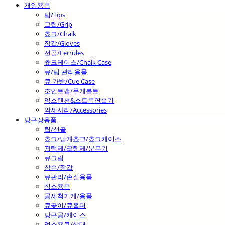
개인용품
팁/Tips
그립/Grip
쵸크/Chalk
장갑/Gloves
선골/Ferrules
쵸크케이스/Chalk Case
큐/팁 관리용품
큐 가방/Cue Case
조인트캡/무게볼트
익스텐션&스트록연습기
악세사리/Accessories
당구장용품
팁/선골
쵸크/낱개쵸크/쵸크케이스
광택제/코팅제/분무기
큐그립
삼손/장갑
큐관리/손질용품
청소용품
공세척기계/용품
큐꽂이/큐홀더
당구공/케이스
업소용큐/상대