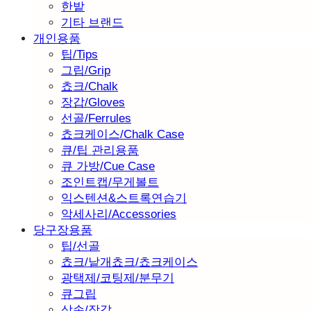
한밭
기타 브랜드
개인용품
팁/Tips
그립/Grip
쵸크/Chalk
장갑/Gloves
선골/Ferrules
쵸크케이스/Chalk Case
큐/팁 관리용품
큐 가방/Cue Case
조인트캡/무게볼트
익스텐션&스트록연습기
악세사리/Accessories
당구장용품
팁/선골
쵸크/낱개쵸크/쵸크케이스
광택제/코팅제/분무기
큐그립
삼손/장갑