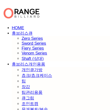
HOME
휴브리스큐
Zero Series
Sword Series
Fiery Series
Venom Series
Shaft (상대)
휴브리스개인용품
개인큐가방
쵸크/쵸크케이스
팁
장갑
팁관리용품
큐그립
조인트캡
무게볼트/부속