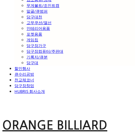
무게볼트/조인트캡
말골/큐범퍼
당구대천
고무쿠션/열선
인테리어용품
포켓용품
게임칩
당구장가구
당구장컴퓨터/주판대
기록지/큐분
당구대
할인행사
큐수리공방
천교체코너
당구장창업
HUBRIS 회사소개
ORANGE BILLIARD