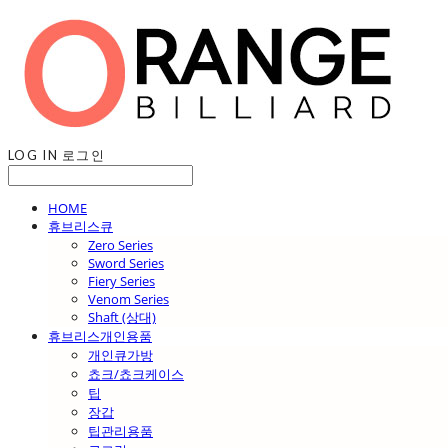
LOG IN
로그인
HOME
휴브리스큐
Zero Series
Sword Series
Fiery Series
Venom Series
Shaft (상대)
휴브리스개인용품
개인큐가방
쵸크/쵸크케이스
팁
장갑
팁관리용품